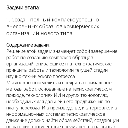
Этап 7. Установочный
Непротивление и поддержка со
Задачи этапа:
стороны элит
Этап 8. Регулирующий
1. Создан полный комплекс успешно
Этап 9. Закрепляющий
внедренных образцов коммерческих
Тотальная компьютеризация и
цифровизация участников
организаций нового типа
Этап 10. Ускоряющий
социально-экономических
отношений
Содержание задачи:
Этап 11. Развивающий
Решение этой задачи знаменует собой завершение
работ по созданию комплекса образцов
Этап 12. Рубежный
организаций, опирающихся на технократические
Создан банк (расчетный центр)
Этап 13. Перспективный
принципы работы и технологии текущей стадии
СУПЕР
научно-технического прогресса.
Этап 14. Прогрессивный
Мы должны определить и внедрить оптимальные
методы работ, основанные на технократическом
подходе, технологиях ИИ и других технологиях,
Расчеты через СУПЕР удобнее, чем
необходимых для дальнейшего продвижения по
через банки
плану перехода. И в производстве, и в торговле, и в
информационных системах технократическое
движение должно найти образ действий, создающий
решающие конкурентные преимущества на рынках.