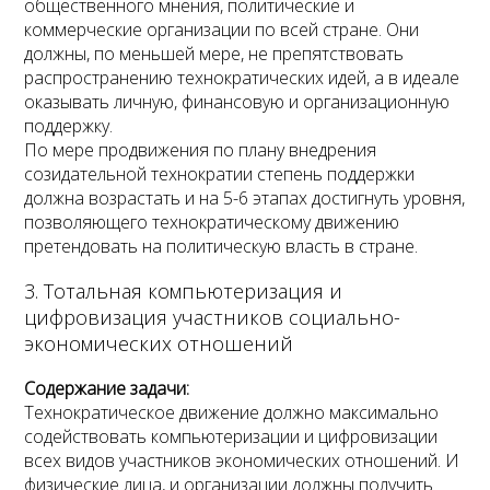
общественного мнения, политические и
технологий)
коммерческие организации по всей стране. Они
должны, по меньшей мере, не препятствовать
распространению технократических идей, а в идеале
Любая раскрытая пользователями
оказывать личную, финансовую и организационную
СУПЕР личная информация
поддержку.
открывает новые возможности
По мере продвижения по плану внедрения
созидательной технократии степень поддержки
должна возрастать и на 5-6 этапах достигнуть уровня,
позволяющего технократическому движению
претендовать на политическую власть в стране.
3. Тотальная компьютеризация и
цифровизация участников социально-
экономических отношений
Содержание задачи:
Технократическое движение должно максимально
содействовать компьютеризации и цифровизации
всех видов участников экономических отношений. И
физические лица, и организации должны получить