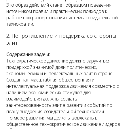
Подключение к СУПЕР широкого
Это образ действий станет образцом поведения,
комплекса участников
источником правил и практических подходов к
работе при развертывании системы созидательной
технократии.
Созданы прототипы нового
взаимодействия людей и
2. Непротивление и поддержка со стороны
организаций посредством СУПЕР
элит
Содержание задачи:
Наличие стимулирования к
Технократическое движение должно заручиться
идентификации в информационной
поддержкой значимой доли политических,
среде
экономических и интеллектуальных элит в стране.
Созданная масштабная общественная и
интеллектуальная поддержка движения совместно с
Доступ технократического движения
наличием экономических стимулов для
к технологиям искусственного
взаимодействия должны создать
интеллекта
заинтересованность элит в развитии событий по
плану внедрения созидательной технократии.
По мере развития мы должны вовлекать в
Наличие успешных образцов
общественное технократическое движение лидеров
распространения технологий (база