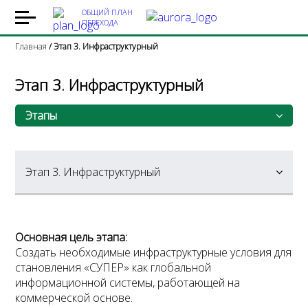
ОБЩИЙ ПЛАН
ПЕРЕХОДА
Главная
Этап 3. Инфраструктурный
Этап 3. Инфраструктурный
Этапы
Этап 1. Ресурсный
Этап 3. Инфраструктурный
Этап 2. Организационный
Этап 3. Инфраструктурный
Этап 4. Интеграционный
Создан полный комплекс успешно
Основная цель этапа:
внедренных образцов
Создать необходимые инфраструктурные условия для
коммерческих организаций нового
Этап 5. Общественный
становления «СУПЕР» как глобальной
типа
информационной системы, работающей на
Этап 6. Инициативный
коммерческой основе.